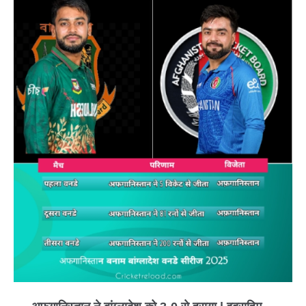
बांग्लादेश
को
3-
0
से
हराया
|
इब्राहिम
जादरान
और
राशिद
खान
का
जलवा