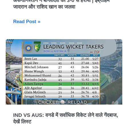
अफगानिस्तान ने बांग्लादेश को 3-0 से हराया | इब्राहिम
जादरान और राशिद खान का जलवा
Read Post »
IND
VS
AUS:
वनडे
में
सर्वाधिक
विकेट
लेने
वाले
गेंदबाज,
IND VS AUS: वनडे में सर्वाधिक विकेट लेने वाले गेंदबाज,
देखें लिस्ट
देखें