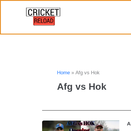
Skip
to
content
Home
Afg vs Hok
Afg vs Hok
A
A