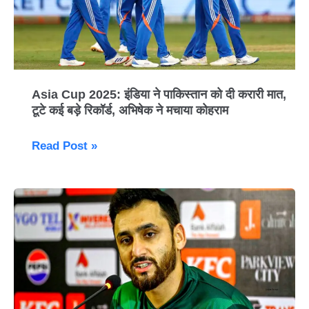
को
दी
करारी
मात,
टूटे
Asia Cup 2025: इंडिया ने पाकिस्तान को दी करारी मात,
कई
टूटे कई बड़े रिकॉर्ड, अभिषेक ने मचाया कोहराम
बड़े
रिकॉर्ड,
Read Post »
अभिषेक
ने
भारत-
मचाया
पाकिस्तान
कोहराम
मैच
से
पहले
पाकिस्तान