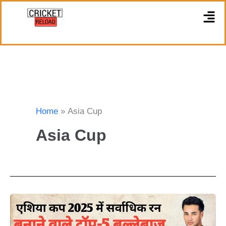
Skip
M
to
content
Home
Asia Cup
Asia Cup
ASIA
CUP