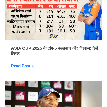
2025
के
टॉप-5
बल्लेबाज
और
गेंदबाज;
देखें
लिस्ट
ASIA CUP 2025 के टॉप-5 बल्लेबाज और गेंदबाज; देखें
लिस्ट
Read Post »
फिल
सिमन्स
का
बड़ा