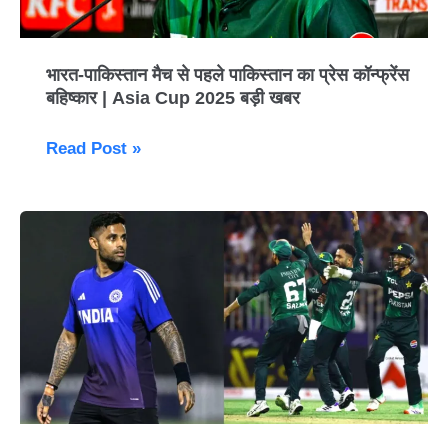
का
प्रेस
कॉन्फ्रेंस
भारत-पाकिस्तान मैच से पहले पाकिस्तान का प्रेस कॉन्फ्रेंस
बहिष्कार
बहिष्कार | Asia Cup 2025 बड़ी खबर
|
Asia
Read Post »
Cup
2025
पाकिस्तान
बड़ी
मैच
खबर
से
पहले
सूर्यकुमार
यादव
का
ध्यान
सिर्फ