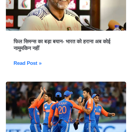
बयान-
भारत
को
हराना
अब
फिल सिमन्स का बड़ा बयान- भारत को हराना अब कोई
कोई
नामुमकिन नहीं
नामुमकिन
नहीं
Read Post »
Asia
Cup
2025:
इंडिया
ने
पाकिस्तान