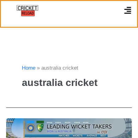
Skip
M
to
content
Home
australia cricket
australia cricket
IND
VS