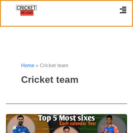
Skip
M
to
content
Home
Cricket team
Cricket team
T20I
Record