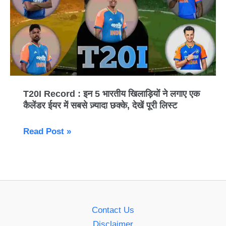
:
इन
5
भारतीय
खिलाड़ियों
ने
लगाए
T20I Record : इन 5 भारतीय खिलाड़ियों ने लगाए एक
एक
कैलेंडर ईयर में सबसे ज़्यादा छक्के, देखें पूरी लिस्ट
कैलेंडर
ईयर
Read Post »
में
सबसे
ज़्यादा
छक्के,
देखें
Contact Us
पूरी
Disclaimer