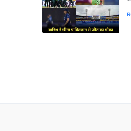
W
C
R
2
बा
ने
छी
पा
क
ज
फा
स
क
4
वि
क
च