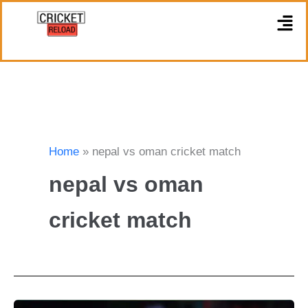
Skip
M
to
content
Home
nepal vs oman cricket match
nepal vs oman
cricket match