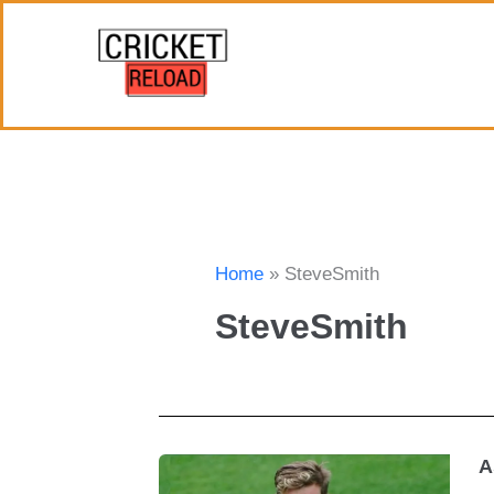
Skip
to
content
Home
SteveSmith
SteveSmith
As
A