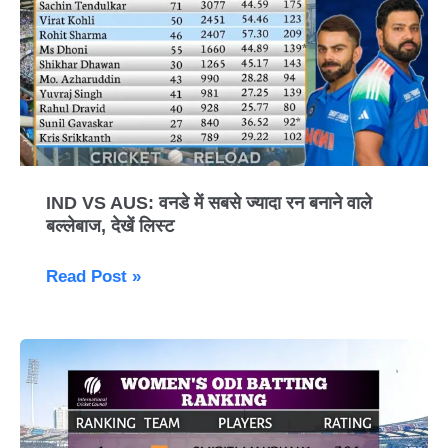
AUS:
वनडे
में
सबसे
ज्यादा
रन
बनाने
वाले
IND VS AUS: वनडे में सबसे ज्यादा रन बनाने वाले
बल्लेबाज, देखें लिस्ट
बल्लेबाज,
देखें
Read Post »
लिस्ट
ICC
Women’s
World
Cup