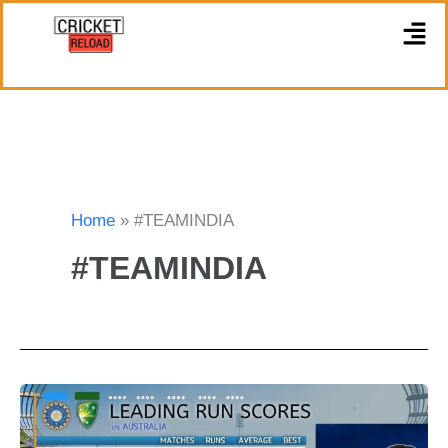
Skip
M
to
content
Home
#TEAMINDIA
#TEAMINDIA
IND
VS