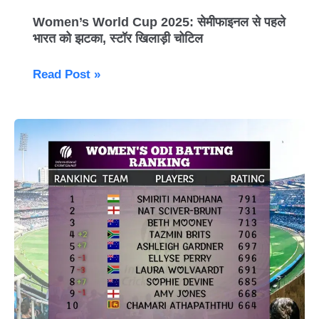
जानकारी।
को
झटका,
Women’s World Cup 2025: सेमीफाइनल से पहले
भारत को झटका, स्टॉर खिलाड़ी चोटिल
स्टॉर
खिलाड़ी
Read Post »
चोटिल
ICC
Women’s
World
Cup
2025:
रैंकिंग
में
खिलाड़ियों
की
छलांग