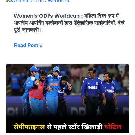
Women’s
ODI’s
Women’s ODI’s Worldcup : महिला विश्व कप में
Worldcup
भारतीय ओपनिंग बल्लेबाजों द्वारा ऐतिहासिक साझेदारियाँ, देखे
:
पूरी जानकारी।
महिला
विश्व
Read Post »
कप
में
भारतीय
Women’s
ओपनिंग
World
बल्लेबाजों
Cup
द्वारा
2025:
ऐतिहासिक
सेमीफाइनल
साझेदारियाँ,
से
देखे
पहले
पूरी
भारत