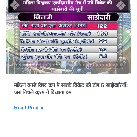
विश्व
कप
में
सातवें
विकेट
की
टॉप
5
साझेदारियाँ:
जब
महिला वनडे विश्व कप में सातवें विकेट की टॉप 5 साझेदारियाँ:
निचले
जब निचले क्रम ने दिखाया दम
क्रम
ने
Read Post »
दिखाया
दम