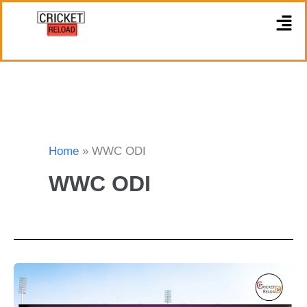
Skip
M
to
content
Home
WWC ODI
WWC ODI
महिला
वनडे