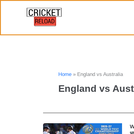
Skip
to
content
Home
England vs Australia
England vs Aust
W
W
भा