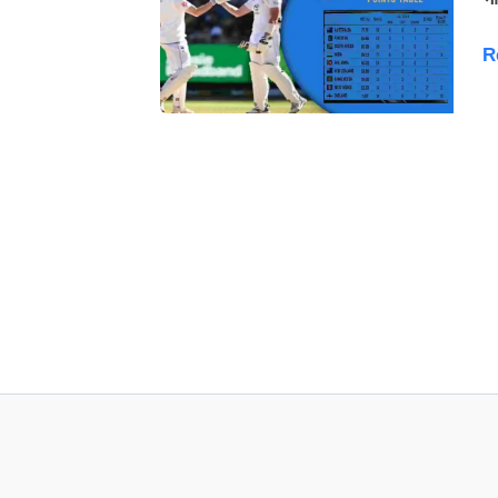
2
2
R
P
T
इंग
क
ऐत
ज
के
बा
ब
टे
क्
क
स
ता