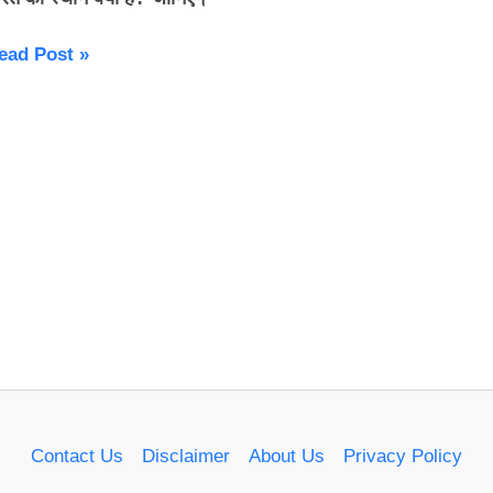
025–
7
ead Post »
oints
able:
्लैंड
ी
िहासिक
ीत
द
दला
स्ट
रिकेट
ा
मीकरण,अंक
Contact Us
Disclaimer
About Us
Privacy Policy
लिका