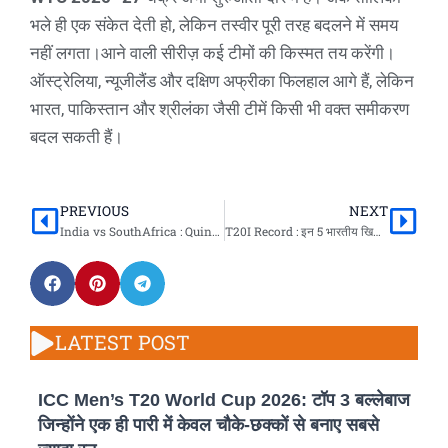
भले ही एक संकेत देती हो, लेकिन तस्वीर पूरी तरह बदलने में समय
नहीं लगता।आने वाली सीरीज़ कई टीमों की किस्मत तय करेंगी।
ऑस्ट्रेलिया, न्यूजीलैंड और दक्षिण अफ्रीका फिलहाल आगे हैं, लेकिन
भारत, पाकिस्तान और श्रीलंका जैसी टीमें किसी भी वक्त समीकरण
बदल सकती हैं।
PREVIOUS
NEXT
Prev
Nex
India vs SouthAfrica : Quinton de Kock का धमाका, टी20I में भारत के खिलाफ सबसे ज्यादा 50+ स्कोर की बराबरी
T20I Record : इन 5 भारतीय खिलाड़ियों ने लगाए एक कैलेंडर ईयर में सबसे ज़्यादा छक्के, देखें पूरी लिस्ट
LATEST POST
ICC Men’s T20 World Cup 2026: टॉप 3 बल्लेबाज
जिन्होंने एक ही पारी में केवल चौके-छक्कों से बनाए सबसे