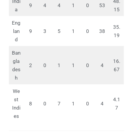
Indi
48.
9
4
4
1
0
53
a
15
Eng
35.
lan
9
3
5
1
0
38
19
d
Ban
gla
16.
2
0
1
1
0
4
des
67
h
We
st
4.1
8
0
7
1
0
4
Indi
7
es