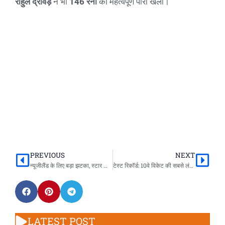
राहुल द्रविड़
ने भी
146 रनों
की महत्वपूर्ण पारी खेली।
PREVIOUS
NEXT
Prev
Nex
न्यूजीलैंड के लिए बड़ा झटका, स्टार ऑलराउंडर नेट्स में चोटिल
टेस्ट रिकॉर्ड: 10वे विकेट की सबसे लंबी साझेदारी का रिकॉर्ड, आया था भारत के खिलाफ।
LATEST POST