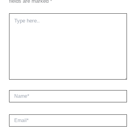
fields are marked
*
Type
here..
Name*
Email*