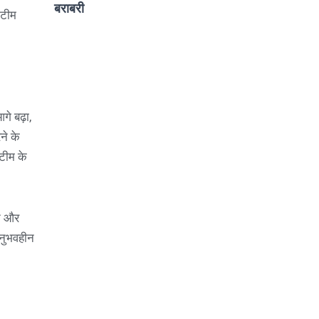
बराबरी
 टीम
े बढ़ा,
ने के
टीम के
ान और
 अनुभवहीन